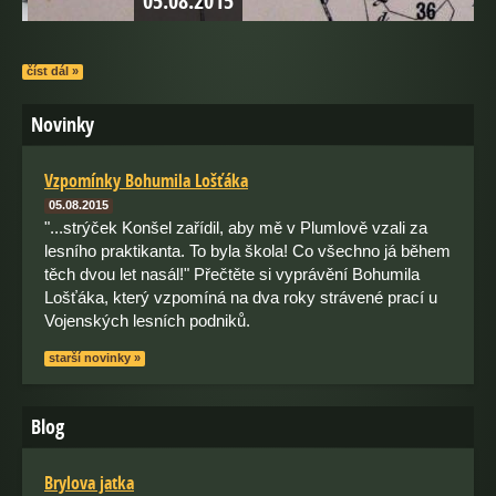
05.08.2015
04.01.2015
číst dál »
Novinky
Vzpomínky Bohumila Lošťáka
05.08.2015
"...strýček Konšel zařídil, aby mě v Plumlově vzali za
lesního praktikanta. To byla škola! Co všechno já během
těch dvou let nasál!" Přečtěte si vyprávění Bohumila
Lošťáka, který vzpomíná na dva roky strávené prací u
Vojenských lesních podniků.
starší novinky »
Blog
Brylova jatka