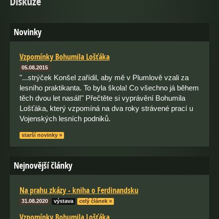
Diskuze
Novinky
Vzpomínky Bohumila Lošťáka
05.08.2015
"...strýček Konšel zařídil, aby mě v Plumlově vzali za
lesního praktikanta. To byla škola! Co všechno já během
těch dvou let nasál!" Přečtěte si vyprávění Bohumila
Lošťáka, který vzpomíná na dva roky strávené prací u
Vojenských lesních podniků.
starší novinky »
Nejnovější články
Na prahu zkázy - kniha o Ferdinandsku
31.08.2020
výstava
celý článek »
Vzpomínky Bohumila Lošťáka