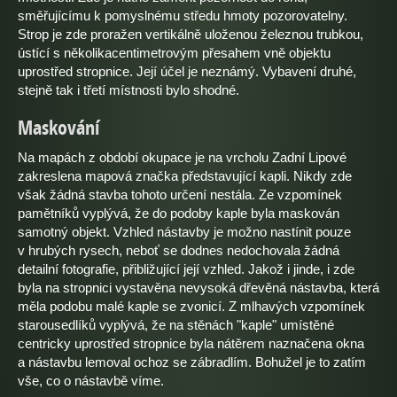
směřujícímu k pomyslnému středu hmoty pozorovatelny.
Strop je zde proražen vertikálně uloženou železnou trubkou,
ústící s několikacentimetrovým přesahem vně objektu
uprostřed stropnice. Její účel je neznámý. Vybavení druhé,
stejně tak i třetí místnosti bylo shodné.
Maskování
Na mapách z období okupace je na vrcholu Zadní Lipové
zakreslena mapová značka představující kapli. Nikdy zde
však žádná stavba tohoto určení nestála. Ze vzpomínek
pamětníků vyplývá, že do podoby kaple byla maskován
samotný objekt. Vzhled nástavby je možno nastínit pouze
v hrubých rysech, neboť se dodnes nedochovala žádná
detailní fotografie, přibližující její vzhled. Jakož i jinde, i zde
byla na stropnici vystavěna nevysoká dřevěná nástavba, která
měla podobu malé kaple se zvonicí. Z mlhavých vzpomínek
starousedlíků vyplývá, že na stěnách "kaple" umístěné
centricky uprostřed stropnice byla nátěrem naznačena okna
a nástavbu lemoval ochoz se zábradlím. Bohužel je to zatím
vše, co o nástavbě víme.