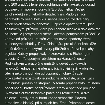
und 200 grad Artillerie Beobachtungsstelle, avšak od dosud
popsaných, typově shodných (typ Buchtelka, Větřák,
Letohrádek) se v několika detailech liší. Půdorys tvoří
nepravidelný šestiúhelník, u něhož jsou pouze dva páry
protilehlých stran rovnoběžné. Objekt je opatřen třemi, plně
zešikmenými průzory, které jsou nahoře hladké a dole dvakrát
ozubené. V jihovýchodní stěně, jakémsi pomyslném průčelí, je
vpravo od průzoru umístěn vstupní otvor, opatřený třemi
betonovými schůdky. Pravoúhlá spára pro uložení kabeláže
končí dvěma kruhovými otvory přibližně na úrovni podlahy
objektu. Kabely propojovaly pozorovatelnu s Eichbergem
a podivným "utopeným" objektem na Hanácké louce.
Pod každým z průzorů je umístěno devět trubkových
lanovodů, jednostranně přesahujících vnější stěny objektu.
Stejně jako u jiných dosud popsaných objektů i zde
prokazatelně existovalo jednoduché schodiště, umožňující
v minulosti přístup na stropnici. V tomto případě bylo umístěno
podél boční, krátké bezprůzorové stěny a opět zde pro jeho
ukotvení sloužila betonová patka na úrovni terénu a dva
železné I profily držící horní konec schodiště. Povrch
stropnice je hladký, při okrajích bez říms. Přítomnost deseti