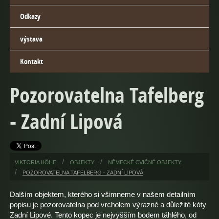
Odkazy
výstava
Kontakt
Pozorovatelna Tafelberg
- Zadní Lipová
VIKTORIA HÖHE
OBJEKTY
NĚMECKÉ CVIČNÉ OBJEKTY
POZOROVATELNA TAFELBERG - ZADNÍ LIPOVÁ
Dalším objektem, kterého si všimneme v našem detailním
popisu je pozorovatelna pod vrcholem výrazné a důležité kóty
Zadní Lipové. Tento kopec je nejvyšším bodem táhlého, od