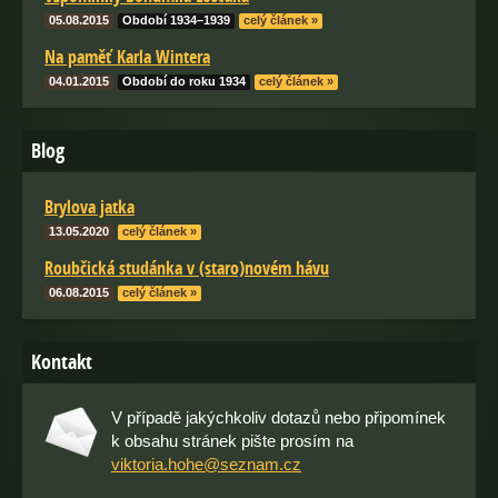
05.08.2015
Období 1934–1939
celý článek »
Na paměť Karla Wintera
04.01.2015
Období do roku 1934
celý článek »
Blog
Brylova jatka
13.05.2020
celý článek »
Roubčická studánka v (staro)novém hávu
06.08.2015
celý článek »
Kontakt
V případě jakýchkoliv dotazů nebo připomínek
k obsahu stránek pište prosím na
viktoria.hohe@seznam.cz