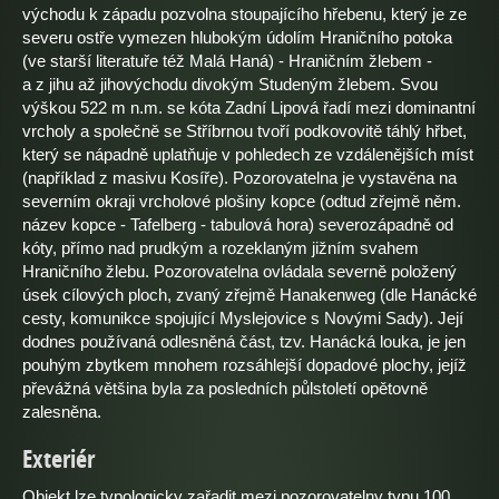
východu k západu pozvolna stoupajícího hřebenu, který je ze
severu ostře vymezen hlubokým údolím Hraničního potoka
(ve starší literatuře též Malá Haná) - Hraničním žlebem -
a z jihu až jihovýchodu divokým Studeným žlebem. Svou
výškou 522 m n.m. se kóta Zadní Lipová řadí mezi dominantní
vrcholy a společně se Stříbrnou tvoří podkovovitě táhlý hřbet,
který se nápadně uplatňuje v pohledech ze vzdálenějších míst
(například z masivu Kosíře). Pozorovatelna je vystavěna na
severním okraji vrcholové plošiny kopce (odtud zřejmě něm.
název kopce - Tafelberg - tabulová hora) severozápadně od
kóty, přímo nad prudkým a rozeklaným jižním svahem
Hraničního žlebu. Pozorovatelna ovládala severně položený
úsek cílových ploch, zvaný zřejmě Hanakenweg (dle Hanácké
cesty, komunikce spojující Myslejovice s Novými Sady). Její
dodnes používaná odlesněná část, tzv. Hanácká louka, je jen
pouhým zbytkem mnohem rozsáhlejší dopadové plochy, jejíž
převážná většina byla za posledních půlstoletí opětovně
zalesněna.
Exteriér
Objekt lze typologicky zařadit mezi pozorovatelny typu 100