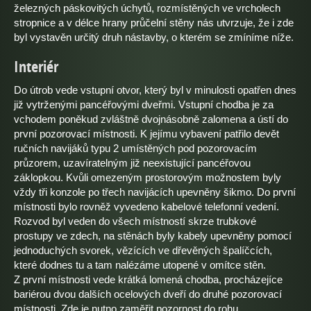
železných páskovitých úchytů, rozmístěných ve vrcholech
stropnice a v délce hrany průčelní stěny nás utvrzuje, že i zde
byl vystavěn určitý druh nástavby, o kterém se zmíníme níže.
Interiér
Do útrob vede vstupní otvor, který byl v minulosti opatřen dnes
již vytrženými pancéřovými dveřmi. Vstupní chodba je za
vchodem poněkud zvláštně dvojnásobně zalomena a ústí do
první pozorovací místnosti. K jejímu vybavení patřilo devět
ručních navijáků typu 2 umístěných pod pozorovacím
průzorem, uzavíratelným již neexistující pancéřovou
záklopkou. Kvůli omezeným prostorovým možnostem byly
vždy tři konzole po třech navijácích upevněny šikmo. Do první
místnosti bylo rovněž vyvedeno kabelové telefonní vedení.
Rozvod byl veden do všech místností skrze trubkové
prostupy ve zdech, na stěnách byly kabely upevněny pomocí
jednoduchých svorek, vězících ve dřevěných špalíčcích,
které dodnes tu a tam nalézáme utopené v omítce stěn.
Z první místnosti vede krátká lomená chodba, procházejíce
bariérou dvou dalších ocelových dveří do druhé pozorovací
místnosti. Zde je nutno zaměřit pozornost do rohu,