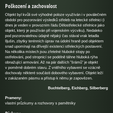
Poškození a zachovalost
Objekt byl kvůli své výhodné poloze využíván i v poválečném
období pro pozorování výsledků střeleb na letecké střelnici (i
dnes je veden v provozním řádu Dělostřelecké střelnice jako
objekt, který je používán při vojenském výcviku). Nedaleko
pod pozorovatelnou údajně nějaký čas stával vrak letadla
Iljušin, zbytky terénních úprav na údolní hraně pod objektem
snad upomínají na dřívejší existenci střeleckých postavení.
Na několika místech jsou zřetelné hluboké stopy po
ostřelování, pod stropnicí se podélně táhne hluboká rýha
obnažující armování. Až na pár dalších "šrámů" je objekt
v poměrně dobrém stavu. Z vnitřního vybavení se vzácně
dochovaly některé součásti dobového vybavení. Objekt leží
v zakázaném pásmu a přístup k němu je zapovězen.
Buchtelberg, Eichberg, Silberberg
Prameny:
vlastní průzkumy a rozhovory s pamětníky