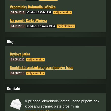
Vzpomínky Bohumila Lošťáka
05.08.2015
Období 1934–1939
celý článek »
Na paměť Karla Wintera
04.01.2015
Období do roku 1934
celý článek »
Blog
Brylova jatka
13.05.2020
celý článek »
Roubčická studánka v (staro)novém hávu
06.08.2015
celý článek »
Kontakt
V případě jakýchkoliv dotazů nebo připomínek
k obsahu stránek pište prosím na