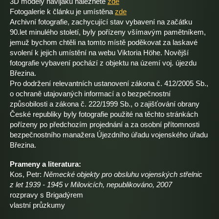
3D modely navijáků naleznete
zde
Fotogalerie k článku je umístěna
zde
Archivní fotografie, zachycující stav vybavení na začátku
90.let minulého století, byly pořízeny všímavým pamětníkem,
jemuž bychom chtěli na tomto místě poděkovat za laskavé
svolení k jejich umístění na webu Viktoria Höhe. Novější
fotografie vybavení pochází z objektu na území voj. újezdu
Březina.
Pro dodržení relevantních ustanovení zákona č. 412/2005 Sb.,
o ochraně utajovaných informací a o bezpečnostní
způsobilosti a zákona č. 222/1999 Sb., o zajišťování obrany
České republiky byly fotografie použité na těchto stránkách
pořízeny po předchozím projednání a za osobní přítomnosti
bezpečnostního manažera Újezdního úřadu vojenského úřadu
Březina.
Prameny a literatura:
Kos, Petr:
Německé objekty pro obsluhu vojenských střelnic
z let 1939 - 1945 v Milovicích, nepublikováno, 2007
rozpravy s Brigadýrem
vlastní průzkumy