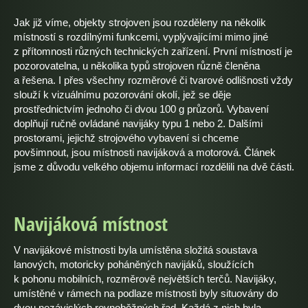
Jak již víme, objekty strojoven jsou rozděleny na několik
místností s rozdílnými funkcemi, vyplývajícími mimo jiné
z přítomnosti různých technických zařízení. První místností je
pozorovatelna, u několika typů strojoven různě členěna
a řešena. I přes všechny rozměrové či tvarové odlišnosti vždy
slouží k vizuálnímu pozorování okolí, jež se děje
prostřednictvím jednoho či dvou 100 g průzorů. Vybavení
doplňují ručně ovládané navijáky typu 1 nebo 2. Dalšími
prostorami, jejichž strojového vybavení si chceme
povšimnout, jsou místnosti navijáková a motorová. Článek
jsme z důvodu velkého objemu informací rozdělili na dvě části.
Navijáková místnost
V navijákové místnosti byla umístěna složitá soustava
lanových, motoricky poháněných navijáků, sloužících
k pohonu mobilních, rozměrově největších terčů. Navijáky,
umístěné v rámech na podlaze místnosti byly situovány do
dvou nezávislých rovnoběžných řad. Každá z nich byla