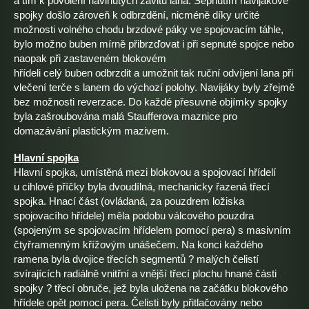
a tím k povolení navinutých závitů lana. Sepnutím navijákové
spojky došlo zároveň k odbrzdění, nicméně díky určité
možnosti volného chodu brzdové páky ve spojovacím táhle,
bylo možno buben mírně přibrzďovat i při sepnuté spojce nebo
naopak při zastaveném blokovém
hřídeli celý buben odbrzdit a umožnit tak ruční odvíjení lana při
vlečení terče s lanem do výchozí polohy. Navijáky byly zřejmě
bez možnosti reverzace. Do každé přesuvné objímky spojky
byla zašroubována malá Staufferova maznice pro
domazávání plastickým mazivem.
Hlavní spojka
Hlavní spojka, umístěná mezi blokovou a spojovací hřídelí
u cihlové příčky byla dvoudílná, mechanicky řazená třecí
spojka. Hnací část (ovládaná, za pouzdrem ložiska
spojovacího hřídele) měla podobu válcového pouzdra
(spojeným se spojovacím hřídelem pomocí pera) s masivním
čtyřramenným křížovým unášečem. Na konci každého
ramena byla dvojice třecích segmentů ? malých čelistí
svírajících radiálně vnitřní a vnější třecí plochu hnané části
spojky ? třecí obruče, jež byla uložena na začátku blokového
hřídele opět pomocí pera. Čelisti byly přitlačovány nebo