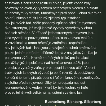
sestávala z železného roštu či prken, jejichž konce byly
položeny na dvou vyvýšených betonových blocích s nízkým
stupňovitým vybráním, umístěných proti sobě u obou dveřních
otvorů. Nutno zmínit i druhý zjištěný typ instalace
navijákových řad. Výše popsaný způsob náleží strojovnám
dvoustranným, jež mají lanové vývody vyvedeny v obou
bočních stěnách. V případě jednostranných strojoven jsou
lana vyvedena pouze jednou stěnou a to ve dvou etážích.
V závislosti na tomto řešení je změněno i uspořádání
navijákových řad - lana jsou z navíjecích bubnů směrována
pouze jedním směrem, přičemž jedna z navijákových řad je
postavena výše. Kromě zmíněných bloků pro instalaci
podlážky, jež je položena nad horní lanovou etáží, jsou
v podlaze vybrány zářezy pro spodní lanovou etáž. Vedení
trubkových lanových vývodů je po té rovněž dvouetážové,
konečně je tomu přizpůsobeno i řešení lanového rozdělovače,
stojícího před strojovnou. Díky tomu odpadá nutnost
jednoúrovňového vedení, které by bylo technicky hůře
proveditelné kvůli velkému nahuštění systému lan.
Buchtelberg, Eichberg, Silberberg