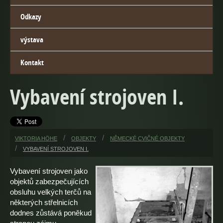
Odkazy
výstava
Kontakt
Vybavení strojoven I.
VIKTORIA HÖHE
OBJEKTY
NĚMECKÉ CVIČNÉ OBJEKTY
VYBAVENÍ STROJOVEN I.
Vybavení strojoven jako
objektů zabezpečujících
obsluhu velkých terčů na
některých střelnicích
dodnes zůstává poněkud