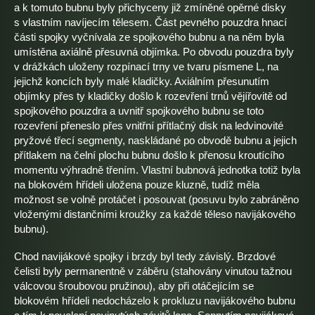
a k tomuto bubnu byly přichyceny již zmíněné opěrné disky
s vlastním navíjecím tělesem. Část pevného pouzdra hnací
části spojky vyčnívala ze spojkového bubnu a na něm byla
umístěna axiálně přesuvná objímka. Po obvodu pouzdra byly
v drážkách uloženy rozpínací trny ve tvaru písmene L, na
jejichž koncích byly malé kladičky. Axiálním přesunutím
objímky přes ty kladičky došlo k rozevření trnů vějířovitě od
spojkového pouzdra a uvnitř spojkového bubnu se toto
rozevření přeneslo přes vnitřní přítlačný disk na ledvinovité
pryžové třecí segmenty, naskládané po obvodě bubnu a jejich
přítlakem na čelní plochu bubnu došlo k přenosu kroutícího
momentu výhradně třením. Vlastní bubnová jednotka totiž byla
na blokovém hřídeli uložena pouze kluzně, tudíž měla
možnost se volně protáčet i posouvat (posuvu bylo zabráněno
vloženými distančními kroužky za každé těleso navijákového
bubnu).
Chod navijákové spojky i brzdy byl tedy závislý. Brzdové
čelisti byly permanentně v záběru (stahovány vinutou tažnou
válcovou šroubovou pružinou), aby při otáčejícím se
blokovém hřídeli nedocházelo k prokluzu navijákového bubnu