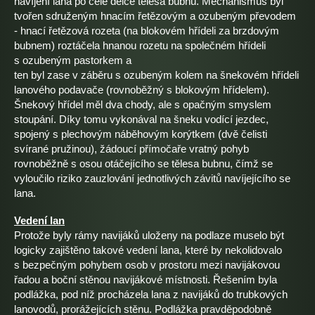
navíjení lana po celé délce tělesa bubnu. Mechanismus byl
tvořen sdruženým hnacím řetězovým a ozubeným převodem
- hnací řetězová rozeta (na blokovém hřídeli za brzdovým
bubnem) roztáčela hnanou rozetu na společném hřídeli
s ozubeným pastorkem a
ten byl zase v záběru s ozubeným kolem na šnekovém hřídeli
lanového podavače (rovnoběžný s blokovým hřídelem).
Šnekový hřídel měl dva chody, ale s opačným smyslem
stoupání. Díky tomu vykonával na šneku vodící jezdec,
spojený s plechovým náběhovým korýtkem (dvě čelisti
svírané pružinou), žádoucí přímočaře vratný pohyb
rovnoběžně s osou otáčejícího se tělesa bubnu, čímž se
vyloučilo riziko zauzlování jednotlivých závitů navíjejícího se
lana.
Vedení lan
Protože byly rámy navijáků uloženy na podlaze muselo být
logicky zajištěno takové vedení lana, které by nekolidovalo
s bezpečným pohybem osob v prostoru mezi navijákovou
řadou a boční stěnou navijákové místnosti. Řešením byla
podlážka, pod níž procházela lana z navijáků do trubkových
lanovodů, prorážejících stěnu. Podlážka pravděpodobně