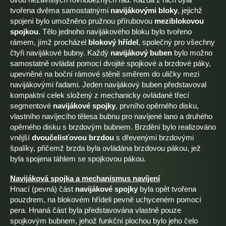
tvořena dvěma samostatnými
navijákovými bloky
, jejichž
spojení bylo umožněno pružnou přírubovou
meziblokovou
spojkou
. Tělo jednoho navijákového bloku bylo tvořeno
rámem, jímž procházel
blokový hřídel
, společný pro všechny
čtyři navijákové bubny. Každý
navijákový buben
bylo možno
samostatně ovládat pomocí dvojité spojkové a brzdové páky,
upevněné na boční rámové stěně směrem do uličky mezi
navijákovými řadami. Jeden navijákový buben představoval
kompaktní celek složený z mechanicky ovládané třecí
segmentové
navijákové spojky
, prvního opěrného disku,
vlastního navíjecího tělesa bubnu pro navíjené lano a druhého
opěrného disku s brzdovým bubnem. Brzdění bylo realizováno
vnější
dvoučelisťovou brzdou
s dřevenými brzdovými
špalíky, přičemž brzda byla ovládána brzdovou pákou, jež
byla spojena táhlem se spojkovou pákou.
Navijáková spojka a mechanismus navíjení
Hnací (pevná) část
navijákové spojky
byla opět tvořena
pouzdrem, na blokovém hřídeli pevně uchyceném pomocí
pera. Hnaná část byla představována vlastně pouze
spojkovým bubnem, jehož funkční plochou bylo jeho čelo