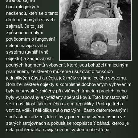
stranou zájmu
bunkrologických
nadšenců, kteří se o tento
druh betonových staveb
zajímají. Je to jistě
způsobeno malým
povědomím o fungování
celého navijákového
systému (uvnitř i vně
objektů) a zachovalostí
pouhých fragmentů vybavení, které jsou bohužel tím jediným
pramenem, ze kterého můžeme usuzovat o funkcích
jednotlivých částí a účelu, jež měly v rámci celého systému.
Bohužel některé objekty s kompletně dochovaným vybavením
byly nesmyslně zničeny při cvičných trhacích pracích, nebo
byly vyrabovány a vytěženy sběrači kovů. Toto konstatování
se k naší lítosti týká celého území republiky. Proto je třeba
vzíti za vděk i několika málo rezivými, často deformovanými
součástmi zařízení, které byly ponechány svému osudu ve
starých strojovnách a pokusit se rozplést síť záhad, kterou je
celá problematika navijákového systému obestřena.