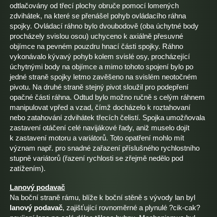
odtlačovány od třecí plochy obruče pomocí lomených
zdvihátek, na které se přenášel pohyb ovládacího ráhna
spojky. Ovládací ráhno bylo dvoubodově (oba úchytné body
procházely svislou osou) uchyceno k axiálně přesuvné
objímce na pevném pouzdru hnací části spojky. Ráhno
vykonávalo kývavý pohyb kolem svislé osy, procházející
úchytnými body na objímce a mimo tohoto spojení bylo po
jedné straně spojky letmo zavěšeno na svislém neotočném
pivotu. Na druhé straně stejný pivot sloužil pro podepření
opačné části ráhna. Odtud bylo možno ručně s celým ráhnem
manipulovat vpřed a vzad, čímž docházelo k roztahovaní
nebo zatahování zdvihátek třecích čelistí. Spojka umožňovala
zastavení otáčení celé navijákové řady, aniž muselo dojít
k zastavení motoru a variátorů. Toto opatření mohlo mít
význam např. pro snadné zařazení příslušného rychlostního
stupně variátorů (řazení rychlosti se zřejmě nedělo pod
zatížením).
Lanový podavač
Na boční straně rámu, blíže k boční stěně s vývody lan byl
lanový podavač
, zajišťující rovnoměrné a plynulé ?cik-cak?