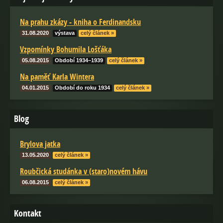
Na prahu zkázy - kniha o Ferdinandsku
31.08.2020
výstava
celý článek »
Vzpomínky Bohumila Lošťáka
05.08.2015
Období 1934–1939
celý článek »
Na paměť Karla Wintera
04.01.2015
Období do roku 1934
celý článek »
Blog
Brylova jatka
13.05.2020
celý článek »
Roubčická studánka v (staro)novém hávu
06.08.2015
celý článek »
Kontakt