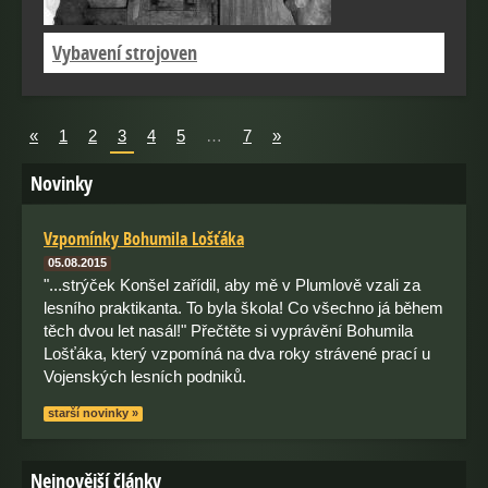
Vybavení strojoven
«
1
2
3
4
5
…
7
»
Novinky
Vzpomínky Bohumila Lošťáka
05.08.2015
"...strýček Konšel zařídil, aby mě v Plumlově vzali za
lesního praktikanta. To byla škola! Co všechno já během
těch dvou let nasál!" Přečtěte si vyprávění Bohumila
Lošťáka, který vzpomíná na dva roky strávené prací u
Vojenských lesních podniků.
starší novinky »
Nejnovější články