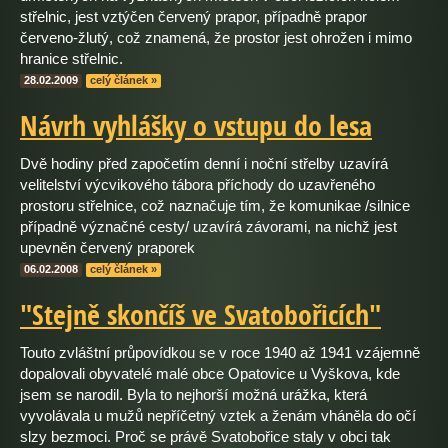
střelnic, jest vztýčen červený prapor, případně prapor
červeno-žlutý, což znamená, že prostor jest ohrožen i mimo
hranice střelnic.
28.02.2009
celý článek »
Návrh vyhlášky o vstupu do lesa
Dvě hodiny před započetím denní i noční střelby uzavírá
velitelství výcvikového tábora příchody do uzavřeného
prostoru střelnice, což naznačuje tím, že komunikae /silnice
případně význačné cesty/ uzavírá závorami, na nichž jest
upevněn červený praporek
06.02.2008
celý článek »
"Stejně skončíš ve Svatobořicích"
Touto zvláštní průpovídkou se v roce 1940 až 1941 vzájemně
dopalovali obyvatelé malé obce Opatovice u Vyškova, kde
jsem se narodil. Byla to nejhorší možná urážka, která
vyvolávala u mužů nepříčetný vztek a ženám vháněla do očí
slzy bezmoci. Proč se právě Svatobořice staly v obci tak