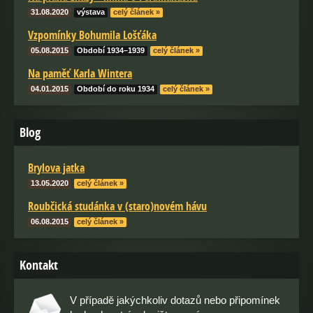
31.08.2020
výstava
celý článek »
Vzpomínky Bohumila Lošťáka
05.08.2015
Období 1934–1939
celý článek »
Na paměť Karla Wintera
04.01.2015
Období do roku 1934
celý článek »
Blog
Brylova jatka
13.05.2020
celý článek »
Roubčická studánka v (staro)novém hávu
06.08.2015
celý článek »
Kontakt
V případě jakýchkoliv dotazů nebo připomínek