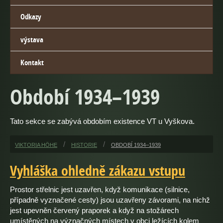
Odkazy
výstava
Kontakt
Období 1934–1939
Tato sekce se zabývá obdobím existence VT u Vyškova.
VIKTORIA HÖHE
HISTORIE
OBDOBÍ 1934–1939
Vyhláška ohledně zákazu vstupu
Prostor střelnic jest uzavřen, když komunikace (silnice,
případně vyznačené cesty) jsou uzavřeny závorami, na nichž
jest upevněn červený praporek a když na stožárech
umístěných na význačných místech v obci ležících kolem