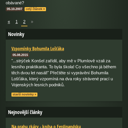
obávané?
05.10.2007
celý článek »
«
1
2
»
Novinky
Vzpomínky Bohumila Lošťáka
05.08.2015
"...strýček Konšel zařídil, aby mě v Plumlově vzali za
lesního praktikanta. To byla škola! Co všechno já během
těch dvou let nasál!" Přečtěte si vyprávění Bohumila
Lošťáka, který vzpomíná na dva roky strávené prací u
Vojenských lesních podniků.
starší novinky »
Nejnovější články
Na prahu zkázy - kniha o Ferdinandsku